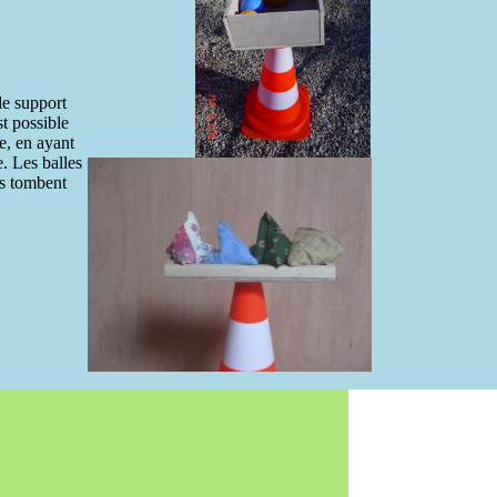
e support
st possible
e, en ayant
e. Les balles
ls tombent