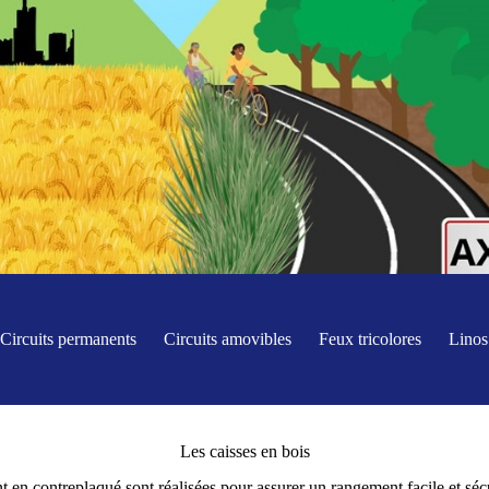
Circuits permanents
Circuits amovibles
Feux tricolores
Linos
Les caisses en bois
 en contreplaqué sont réalisées pour assurer un rangement facile et sécu