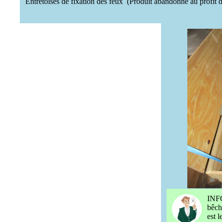
Entretoises de fixation des feux (Produit abandonné au profit d
INFO
bêch
est l